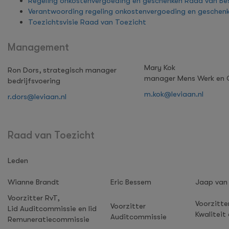
Regeling onkostenvergoeding en geschenken Raad van Be
Verantwoording regeling onkostenvergoeding en geschen
Toezichtsvisie Raad van Toezicht
Management
Mary Kok
Ron Dors, strategisch manager
manager Mens Werk en O
bedrijfsvoering
m.kok@leviaan.nl
r.dors@leviaan.nl
Raad van Toezicht
Leden
Wianne Brandt
Eric Bessem
Jaap van
Voorzitter RvT,
Voorzitte
Voorzitter
Lid Auditcommissie en lid
Kwaliteit 
Auditcommissie
Remuneratiecommissie