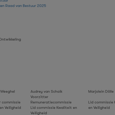
stuur
ken Raad van Bestuur 2025
ntwikkeling
 Weeghel
Audrey van Schaik
Marjolein Dölle
Voorzitter
r commissie
Remuneratiecommissie
Lid commissie 
en Veiligheid
Lid commissie Kwaliteit en
en Veiligheid
Veiligheid