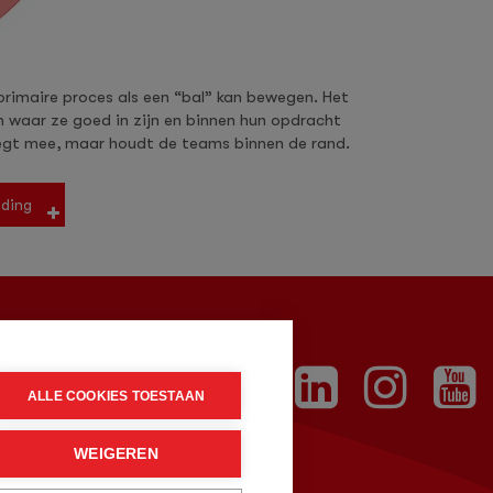
imaire proces als een “bal” kan bewegen. Het
 waar ze goed in zijn en binnen hun opdracht
eegt mee, maar houdt de teams binnen de rand.
iding
ALLE COOKIES TOESTAAN
WEIGEREN