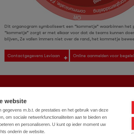
Dit organogram symboliseert een “kommetje” waarbinnen het pr
“kommetje” zorgt er met elkaar voor dat de teams kunnen doen
blijven, Ze vallen immers niet over de rand, het kommetje bew
Contactgegevens Leviaan
Online aanmelden voor begele
e website
@leviaan.nl
Onze locaties
gegevens m.b.t. de prestaties en het gebruik van deze
, om sociale netwerkfunctionaliteiten aan te bieden en
rbeteren en personaliseren. U kunt op ieder moment uw
hts onderin de website.