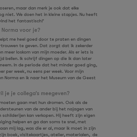
seren, maar dan merk je ook dat elke
 niet. We doen het in kleine stapjes. Nu heeft
 vind het fantastisch!’
 Norma voor je?
helpt me heel goed door te praten en dingen
ertrouwen te geven. Dat zorgt dat ik zekerder
n meer loskom van mijn moeder. Als er iets is
jd bellen. Ik schrijf dingen op die ik dan later
eem. In de periode dat het minder goed ging,
r per week, nu eens per week. Voor mijn
en Norma en ik naar het Museum van de Geest
l je je collega’s meegeven?
ee moeten gaan met hun dromen. Ook als de
ndersteunen van de ander bij het najagen van
schilderijen kan verkopen. Hij heeft zijn eigen
rtuiging helpen en ga dan soms te snel, met
an mij lag, was die er al, maar ik moet in zijn
ijn boek, visitekaartjes, atelier, materialen, de