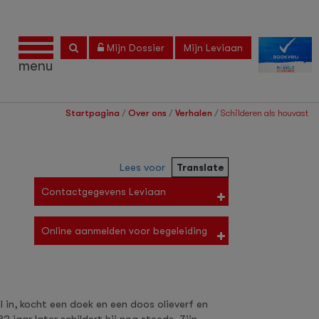
Toggle
Mijn Dossier
Mijn Leviaan
navigation
menu
Startpagina
/
Over ons
/
Verhalen
/
Schilderen als houvast
Lees voor
Translate
Contactgegevens Leviaan
Online aanmelden voor begeleiding
el in, kocht een doek en een doos olieverf en