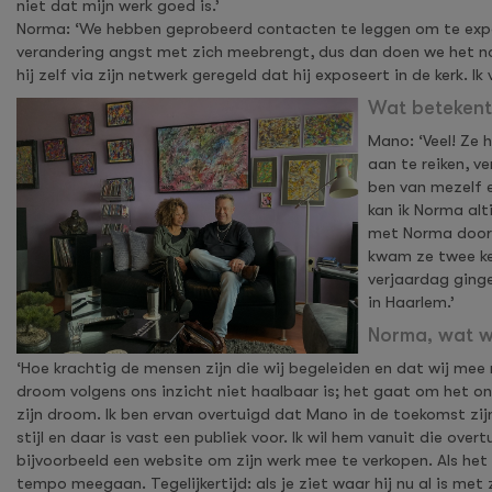
niet dat mijn werk goed is.’
Norma: ‘We hebben geprobeerd contacten te leggen om te expo
verandering angst met zich meebrengt, dus dan doen we het nog
hij zelf via zijn netwerk geregeld dat hij exposeert in de kerk. Ik
Wat betekent
Mano: ‘Veel! Ze 
aan te reiken, v
ben van mezelf e
kan ik Norma alti
met Norma doorn
kwam ze twee kee
verjaardag ging
in Haarlem.’
Norma, wat wi
‘Hoe krachtig de mensen zijn die wij begeleiden en dat wij m
droom volgens ons inzicht niet haalbaar is; het gaat om het o
zijn droom. Ik ben ervan overtuigd dat Mano in de toekomst zijn 
stijl en daar is vast een publiek voor. Ik wil hem vanuit die ove
bijvoorbeeld een website om zijn werk mee te verkopen. Als het a
tempo meegaan. Tegelijkertijd: als je ziet waar hij nu al is met z