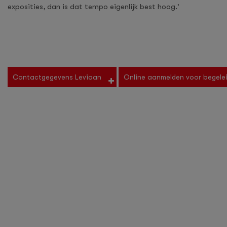
exposities, dan is dat tempo eigenlijk best hoog.'
Contactgegevens Leviaan
Online aanmelden voor begele