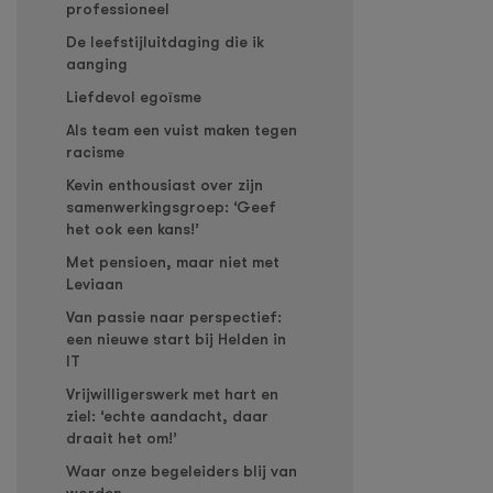
professioneel
De leefstijluitdaging die ik
aanging
Liefdevol egoïsme
Als team een vuist maken tegen
racisme
Kevin enthousiast over zijn
samenwerkingsgroep: ‘Geef
het ook een kans!’
Met pensioen, maar niet met
Leviaan
Van passie naar perspectief:
een nieuwe start bij Helden in
IT
Vrijwilligerswerk met hart en
ziel: ‘echte aandacht, daar
draait het om!’
Waar onze begeleiders blij van