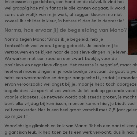
interessants: gezichten, een hond en de duivel. Ik vind het
wel grappig hoe mijn fantasie alle kanten opgaat. Ik word
soms ook vrolijk van mijn werk, al zeggen kleuren me niet
zoveel. Ik schilder in kleur, in betere tijden én in depressie.’
Norma, hoe ervaar jij de begeleiding van Mano?
Norma tegen Mano: ‘Sinds ik je begeleid, heb je
fantastisch veel vooruitgang geboekt. Je leerde mij te
vertrouwen en te kijken naar de positieve dingen in je leven.
We werken met een rood en een zwart boekje, voor de
positieve en negatieve dingen. Het meeste is negatief, maar al
heel veel mooie dingen in je rode boekje te staan. Je gaat bijvo
hebt een wasmachine en droger aangeschaft, zodat je moeder n
ervan veroorzaakt wel angst bij je, maar je hebt toch doorgezet.
begeleiders. Je sport al zes weken. Je let ook op gezonde voe
voor je diabetes. Je netwerk wordt ook steeds groter, je mocht 
bent elke vrijdag bij kennissen, mensen komen hier, je biedt ve
zelfverzekerder. Het is een heel groot verschil met 2,5 jaar gele
op mijzelf.‘
Voorzichtige glimlach en knik van Mano: ‘Ik heb een aantal keer
gigantisch leuk. Ik heb toen zelfs een werk verkocht, dus ik had 