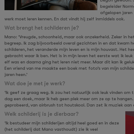
begon gewoon. 32
begeleider Norm
afgelopen jaren 
werk moet leren kennen. En dat vindt hij zelf inmiddels ook.
Wat brengt het schilderen je?
Mano: ‘Vreugde, schoonheid, maar ook onzekerheid. Zeker in het
begreep. Ik zag bijvoorbeeld overal gezichten in en dat kwam he
schilderen, het veranderde mijn leven en is mijn houvast. Het 
gebracht waar ik ben. Het is in mijn leven het eerste wat ik leu
elf was en daarna ging het leren niet meer. Maar dit kan ik geluk
Een vriend van me maakte een boek met foto’s van mijn schilderi
jaren heen.’
Wat doe je met je werk?
‘Ik geef ze graag weg. Ik zou het natuurlijk ook leuk vinden om t
dag een doek, maar ik heb geen plek meer om ze op te hangen. Ik
geprobeerd, van airbrush tot houtskool. Dan zet ik muziek aan
Welk schilderij is je dierbaar?
‘Ik bestudeer mijn schilderijen altijd heel goed en in deze
(het schilderij dat Mano vasthoudt) zie ik veel