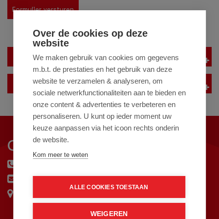
Formulier versturen
Over de cookies op deze
website
Contactgegevens Leviaan
We maken gebruik van cookies om gegevens
m.b.t. de prestaties en het gebruik van deze
website te verzamelen & analyseren, om
Online aanmelden voor begeleiding
sociale netwerkfunctionaliteiten aan te bieden en
onze content & advertenties te verbeteren en
personaliseren. U kunt op ieder moment uw
keuze aanpassen via het icoon rechts onderin
de website.
Contact
Kom meer te weten
0800 33 88 33 88 (gratis)
info@leviaan.nl
ALLE COOKIES TOESTAAN
Onze locaties
WEIGEREN